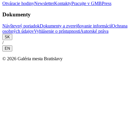
Otváracie hodiny
Newsletter
Kontakty
Pracujte v GMB
Press
Dokumenty
Návštevný poriadok
Dokumenty a zverejňovanie informácií
Ochrana
osobných údajov
Vyhlásenie o prístupnosti
Autorské práva
SK
/
EN
©
2026
Galéria mesta Bratislavy