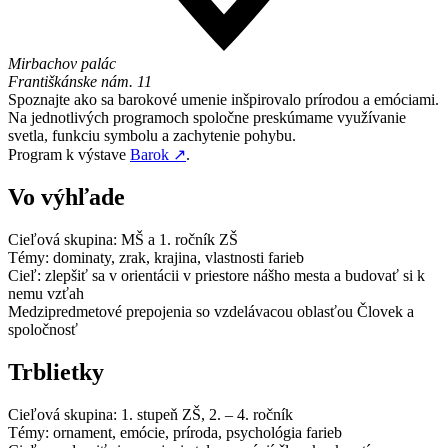
Mirbachov palác
Františkánske nám. 11
Spoznajte ako sa barokové umenie inšpirovalo prírodou a emóciami.
Na jednotlivých programoch spoločne preskúmame využívanie
svetla, funkciu symbolu a zachytenie pohybu.
Program k výstave
Barok
↗
.
Vo výhľade
Cieľová skupina: MŠ a 1. ročník ZŠ
Témy: dominaty, zrak, krajina, vlastnosti farieb
Cieľ: zlepšiť sa v orientácii v priestore nášho mesta a budovať si k
nemu vzťah
Medzipredmetové prepojenia so vzdelávacou oblasťou Človek a
spoločnosť
Trblietky
Cieľová skupina: 1. stupeň ZŠ, 2. – 4. ročník
Témy: ornament, emócie, príroda, psychológia farieb