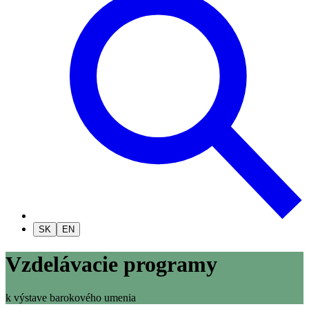
SK
EN
Vzdelávacie programy
k výstave barokového umenia