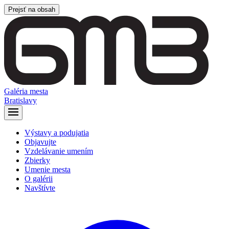
Prejsť na obsah
Galéria mesta
Bratislavy
Výstavy a podujatia
Objavujte
Vzdelávanie umením
Zbierky
Umenie mesta
O galérii
Navštívte