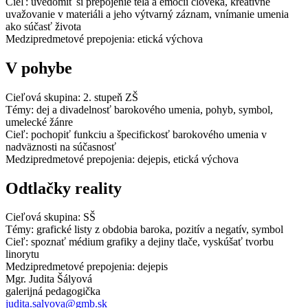
Cieľ: uvedomiť si prepojenie tela a emócií človeka, kreatívne
uvažovanie v materiáli a jeho výtvarný záznam, vnímanie umenia
ako súčasť života
Medzipredmetové prepojenia: etická výchova
V pohybe
Cieľová skupina: 2. stupeň ZŠ
Témy: dej a divadelnosť barokového umenia, pohyb, symbol,
umelecké žánre
Cieľ: pochopiť funkciu a špecifickosť barokového umenia v
nadväznosti na súčasnosť
Medzipredmetové prepojenia: dejepis, etická výchova
Odtlačky reality
Cieľová skupina: SŠ
Témy: grafické listy z obdobia baroka, pozitív a negatív, symbol
Cieľ: spoznať médium grafiky a dejiny tlače, vyskúšať tvorbu
linorytu
Medzipredmetové prepojenia: dejepis
Mgr. Judita Šályová
galerijná pedagogička
judita.salyova@gmb.sk