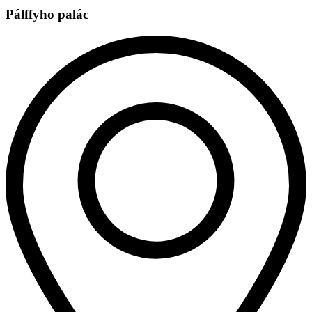
Pálffyho palác