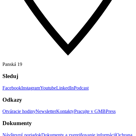
Panská 19
Sleduj
Facebook
Instagram
Youtube
LinkedIn
Podcast
Odkazy
Otváracie hodiny
Newsletter
Kontakty
Pracujte v GMB
Press
Dokumenty
Návštevný poriadok
Dokumenty a zverejňovanie informácií
Ochrana