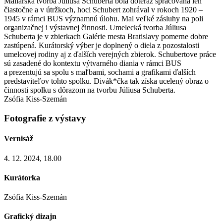
Maliarska tvorba Júliusa Schuberta bola doteraz spracovaná len
čiastočne a v útržkoch, hoci Schubert zohrával v rokoch 1920 –
1945 v rámci BUS významnú úlohu. Mal veľké zásluhy na poli
organizačnej i výstavnej činnosti. Umelecká tvorba Júliusa
Schuberta je v zbierkach Galérie mesta Bratislavy pomerne dobre
zastúpená. Kurátorský výber je doplnený o diela z pozostalosti
umelcovej rodiny aj z ďalších verejných zbierok. Schubertove práce
sú zasadené do kontextu výtvarného diania v rámci BUS
a prezentujú sa spolu s maľbami, sochami a grafikami ďalších
predstaviteľov tohto spolku. Divák*čka tak získa ucelený obraz o
činnosti spolku s dôrazom na tvorbu Júliusa Schuberta.
Zsófia Kiss-Szemán
Fotografie z výstavy
Vernisáž
4. 12. 2024, 18.00
Kurátorka
Zsófia Kiss-Szemán
Grafický dizajn