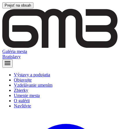
Prejsť na obsah
Galéria mesta
Bratislavy
Výstavy a podujatia
Objavujte
Vzdelávanie umením
Zbierky
Umenie mesta
O galérii
Navštívte