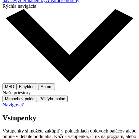
návštevy
Permanentky
Otváracie hodiny
Rýchla navigácia
MHD
Bicyklom
Autom
Naše priestory
Mirbachov palác
Pálffyho palác
Navigovať
Vstupenky
Vstupenky si môžete zakúpiť v pokladniach obidvoch palácov alebo
online v detaile podujatia. Každá vstupenka, či už na program, alebo