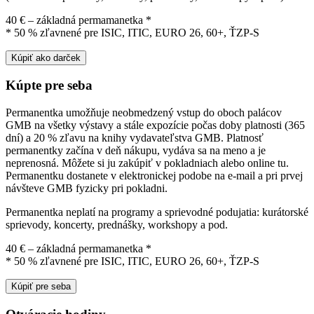
40 € – základná permamanetka *
* 50 % zľavnené pre ISIC, ITIC, EURO 26, 60+, ŤZP-S
Kúpiť ako darček
Kúpte pre seba
Permanentka umožňuje neobmedzený vstup do oboch palácov
GMB na všetky výstavy a stále expozície počas doby platnosti (365
dní) a 20 % zľavu na knihy vydavateľstva GMB. Platnosť
permanentky začína v deň nákupu, vydáva sa na meno a je
neprenosná. Môžete si ju zakúpiť v pokladniach alebo online tu.
Permanentku dostanete v elektronickej podobe na e-mail a pri prvej
návšteve GMB fyzicky pri pokladni.
Permanentka neplatí na programy a sprievodné podujatia: kurátorské
sprievody, koncerty, prednášky, workshopy a pod.
40 € – základná permamanetka *
* 50 % zľavnené pre ISIC, ITIC, EURO 26, 60+, ŤZP-S
Kúpiť pre seba