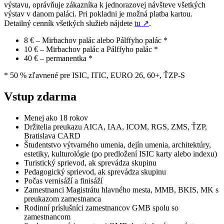
výstavu, oprávňuje zákazníka k jednorazovej návšteve všetkých
výstav v danom paláci. Pri pokladni je možná platba kartou.
Detailný cenník všetkých služieb nájdete
tu
↗
.
8 € – Mirbachov palác alebo Pálffyho palác *
10 € – Mirbachov palác a Pálffyho palác *
40 € – permanentka *
* 50 % zľavnené pre ISIC, ITIC, EURO 26, 60+, ŤZP-S
Vstup zdarma
Menej ako 18 rokov
Držitelia preukazu AICA, IAA, ICOM, RGS, ZMS, ŤZP,
Bratislava CARD
Študentstvo výtvarného umenia, dejín umenia, architektúry,
estetiky, kulturológie (po predložení ISIC karty alebo indexu)
Turistický sprievod, ak sprevádza skupinu
Pedagogický sprievod, ak sprevádza skupinu
Počas vernisáží a finisáží
Zamestnanci Magistrátu hlavného mesta, MMB, BKIS, MK s
preukazom zamestnanca
Rodinní príslušníci zamestnancov GMB spolu so
zamestnancom