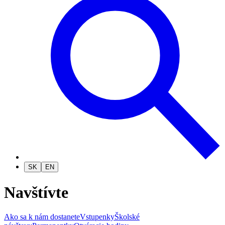
SK
EN
Navštívte
Ako sa k nám dostanete
Vstupenky
Školské