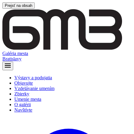
Prejsť na obsah
Galéria mesta
Bratislavy
Výstavy a podujatia
Objavujte
Vzdelávanie umením
Zbierky
Umenie mesta
O galérii
Navštívte