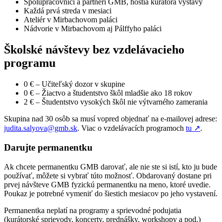
Spolupracovníci a partneri GMB, hostia kurátora výstavy
Každá prvá streda v mesiaci
Ateliér v Mirbachovom paláci
Nádvorie v Mirbachovom aj Pálffyho paláci
Školské návštevy bez vzdelávacieho
programu
0 € – Učiteľský dozor v skupine
0 € – Žiactvo a študentstvo škôl mladšie ako 18 rokov
2 € – Študentstvo vysokých škôl nie výtvarného zamerania
Skupina nad 30 osôb sa musí vopred objednať na e-mailovej adrese:
judita.salyova@gmb.sk
. Viac o vzdelávacích programoch
tu
↗
.
Darujte permanentku
Ak chcete permanentku GMB darovať, ale nie ste si istí, kto ju bude
používať, môžete si vybrať túto možnosť. Obdarovaný dostane pri
prvej návšteve GMB fyzickú permanentku na meno, ktoré uvedie.
Poukaz je potrebné vymeniť do šiestich mesiacov po jeho vystavení.
Permanentka neplatí na programy a sprievodné podujatia
(kurátorské sprievody, koncerty, prednášky, workshopy a pod.)