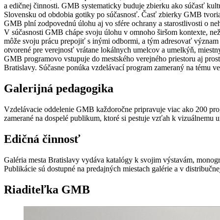
a edičnej činnosti. GMB systematicky buduje zbierku ako súčasť kul
Slovensku od obdobia gotiky po súčasnosť. Časť zbierky GMB tvoria
GMB plní zodpovednú úlohu aj vo sfére ochrany a starostlivosti o neh
V súčasnosti GMB chápe svoju úlohu v omnoho širšom kontexte, než na
môže svoju prácu prepojiť s inými odbormi, a tým adresovať význam ume
otvorené pre verejnosť vrátane lokálnych umelcov a umelkýň, miestn
GMB programovo vstupuje do mestského verejného priestoru aj prostred
Bratislavy. Súčasne ponúka vzdelávací program zameraný na tému vere
Galerijná pedagogika
Vzdelávacie oddelenie GMB každoročne pripravuje viac ako 200 prog
zamerané na dospelé publikum, ktoré si pestuje vzťah k vizuálnemu 
Edičná činnosť
Galéria mesta Bratislavy vydáva katalógy k svojim výstavám, monogra
Publikácie sú dostupné na predajných miestach galérie a v distribučne
Riaditeľka GMB