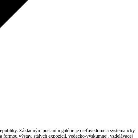
 republiky. Základným poslaním galérie je cieľavedome a systematicky
 formou výstav, stálych expozícií, vedecko-výskumnej, vzdelávacej