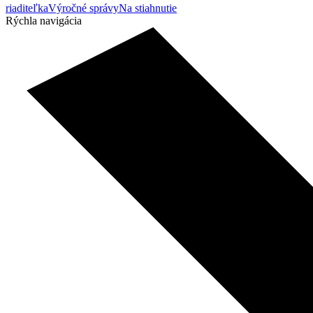
riaditeľka
Výročné správy
Na stiahnutie
Rýchla navigácia