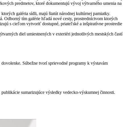
ierkových predmetov, ktoré dokumentujú vývoj výtvarného umenia na
orých galéria sídli, majú štatút národnej kultúrnej pamiatky.
á. Odborný tím galérie hľadá nové cesty, prostredníctvom ktorých
ujú s cieľom vytvoriť dostupné, priateľské a inšpiratívne prostredie
ýtvarných diel umiestnených v exteriéri jednotlivých mestských častí
j dovolenke. Súbežne tvorí sprievodné programy k výstavám
 a publikácie sumarizujúce výsledky vedecko-výskumnej činnosti.