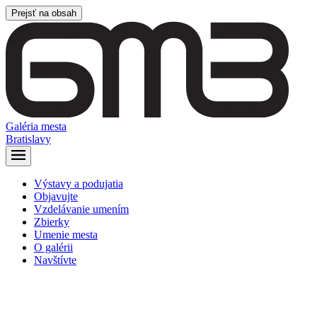
Prejsť na obsah
Galéria mesta
Bratislavy
Výstavy a podujatia
Objavujte
Vzdelávanie umením
Zbierky
Umenie mesta
O galérii
Navštívte