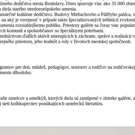
túrneho dedičstva mesta Bratislavy. Dnes spravuje viac ako 35 000 zb
 diela starého stredoeurópskeho umenia.
nuteľné kultúrne dedičstvo. Budovy Mirbachovho a Pálffyho paláca, v kt
 aký je verejnosť v prípade takto špecializovaných inštitúcií zvyknut
nia rozsiahlejšiemu publiku. Priestory galérie sa čoraz viac populariz
ych komunít a spoluobčanov so špeciálnymi potrebami.
níctvom ďalších aktivít smerujúcich k záchrane, správe a realizácii v
jného priestoru, jeho hodnôt a roly v životoch mestskej spoločnosti.
ramov pre deti, mládež, pedagógov, seniorov a rodičov na rodičovske
umeniu dlhodobo.
fie umelcov a umelkýň, ktorých diela sú zastúpené v zbierke galérie,
j sieti kníhkupectiev ponúkajúcich umeleckú literatúru.