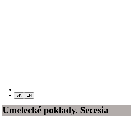
SK
EN
Umelecké poklady. Secesia