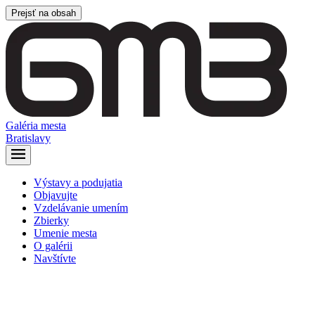
Prejsť na obsah
Galéria mesta
Bratislavy
Výstavy a podujatia
Objavujte
Vzdelávanie umením
Zbierky
Umenie mesta
O galérii
Navštívte