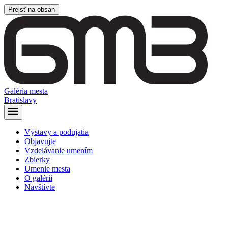
Prejsť na obsah
Galéria mesta
Bratislavy
Výstavy a podujatia
Objavujte
Vzdelávanie umením
Zbierky
Umenie mesta
O galérii
Navštívte