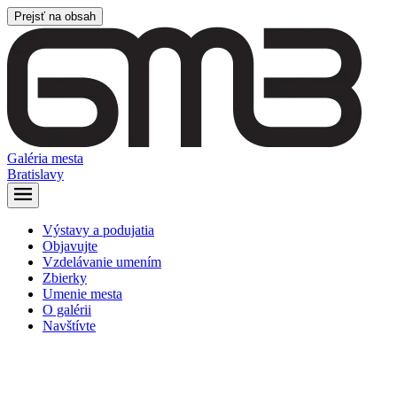
Prejsť na obsah
Galéria mesta
Bratislavy
Výstavy a podujatia
Objavujte
Vzdelávanie umením
Zbierky
Umenie mesta
O galérii
Navštívte