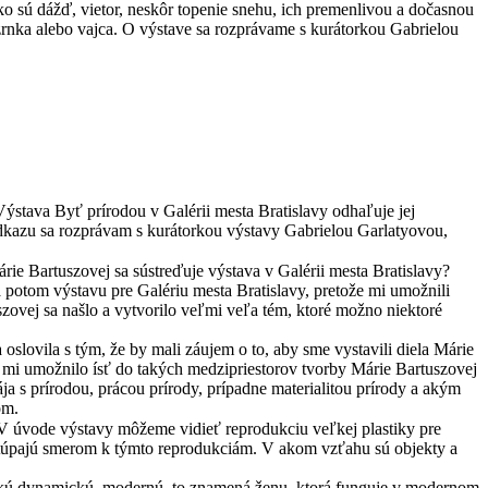
ako sú dážď, vietor, neskôr topenie snehu, ich premenlivou a dočasnou
rnka alebo vajca. O výstave sa rozprávame s kurátorkou Gabrielou
ýstava Byť prírodou v Galérii mesta Bratislavy odhaľuje jej
odkazu sa rozprávam s kurátorkou výstavy Gabrielou Garlatyovou,
ie Bartuszovej sa sústreďuje výstava v Galérii mesta Bratislavy?
potom výstavu pre Galériu mesta Bratislavy, pretože mi umožnili
ovej sa našlo a vytvorilo veľmi veľa tém, ktoré možno niektoré
 oslovila s tým, že by mali záujem o to, aby sme vystavili diela Márie
ie mi umožnilo ísť do takých medzipriestorov tvorby Márie Bartuszovej
ja s prírodou, prácou prírody, prípadne materialitou prírody a akým
om.
 V úvode výstavy môžeme vidieť reprodukciu veľkej plastiky pre
e stúpajú smerom k týmto reprodukciám. V akom vzťahu sú objekty a
 takú dynamickú, modernú, to znamená ženu, ktorá funguje v modernom