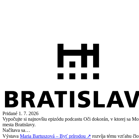
Pridané
1. 7. 2026
Vypočujte si najnovšiu epizódu podcastu Oči dokorán, v ktorej sa M
mesta Bratislavy.
Načítava sa…
Výstava
Maria Bartuszová – Byť prírodou
↗
rozvíja tému vzťahu člov