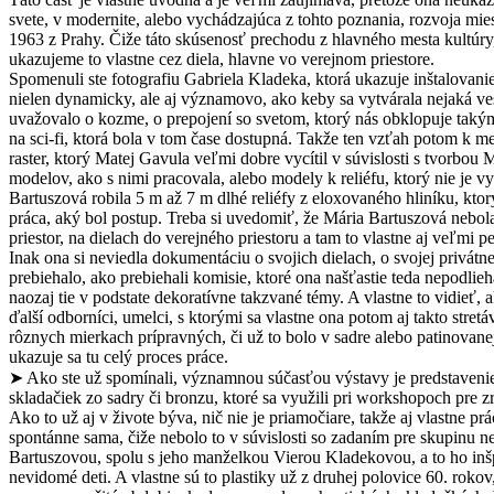
svete, v modernite, alebo vychádzajúca z tohto poznania, rozvoja mies
1963 z Prahy. Čiže táto skúsenosť prechodu z hlavného mesta kultúry,
ukazujeme to vlastne cez diela, hlavne vo verejnom priestore.
Spomenuli ste fotografiu Gabriela Kladeka, ktorá ukazuje inštalovanie
nielen dynamicky, ale aj významovo, ako keby sa vytvárala nejaká ve
uvažovalo o kozme, o prepojení so svetom, ktorý nás obklopuje takým
na sci-fi, ktorá bola v tom čase dostupná. Takže ten vzťah potom k m
raster, ktorý Matej Gavula veľmi dobre vycítil v súvislosti s tvorbo
modelov, ako s nimi pracovala, alebo modely k reliéfu, ktorý nie je 
Bartuszová robila 5 m až 7 m dlhé reliéfy z eloxovaného hliníku, ktor
práca, aký bol postup. Treba si uvedomiť, že Mária Bartuszová nebol
priestor, na dielach do verejného priestoru a tam to vlastne aj veľmi p
Inak ona si neviedla dokumentáciu o svojich dielach, o svojej privátn
prebiehalo, ako prebiehali komisie, ktoré ona našťastie teda nepodlieha
naozaj tie v podstate dekoratívne takzvané témy. A vlastne to vidieť,
ďalší odborníci, umelci, s ktorými sa vlastne ona potom aj takto stret
rôznych mierkach prípravných, či už to bolo v sadre alebo patinovane
ukazuje sa tu celý proces práce.
➤ Ako ste už spomínali, významnou súčasťou výstavy je predstavenie 
skladačiek zo sadry či bronzu, ktoré sa využili pri workshopoch pre 
Ako to už aj v živote býva, nič nie je priamočiare, takže aj vlastne p
spontánne sama, čiže nebolo to v súvislosti so zadaním pre skupinu ne
Bartuszovou, spolu s jeho manželkou Vierou Kladekovou, a to ho inšp
nevidomé deti. A vlastne sú to plastiky už z druhej polovice 60. roko