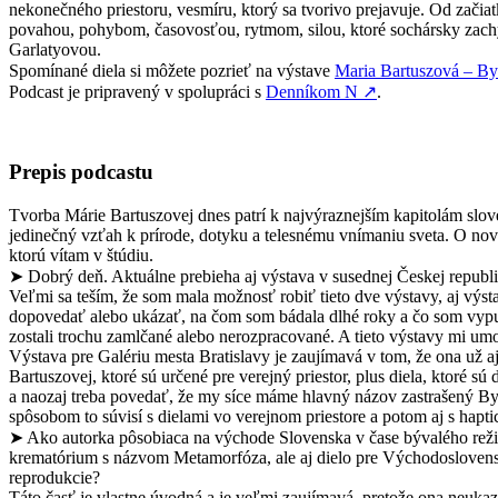
nekonečného priestoru, vesmíru, ktorý sa tvorivo prejavuje. Od začia
povahou, pohybom, časovosťou, rytmom, silou, ktoré sochársky zachy
Garlatyovou.
Spomínané diela si môžete pozrieť na výstave
Maria Bartuszová – By
Podcast je pripravený v spolupráci s
Denníkom N
↗
.
Prepis podcastu
Tvorba Márie Bartuszovej dnes patrí k najvýraznejším kapitolám slov
jedinečný vzťah k prírode, dotyku a telesnému vnímaniu sveta. O nov
ktorú vítam v štúdiu.
➤ Dobrý deň. Aktuálne prebieha aj výstava v susednej Českej republi
Veľmi sa teším, že som mala možnosť robiť tieto dve výstavy, aj vý
dopovedať alebo ukázať, na čom som bádala dlhé roky a čo som vypub
zostali trochu zamlčané alebo nerozpracované. A tieto výstavy mi umož
Výstava pre Galériu mesta Bratislavy je zaujímavá v tom, že ona už aj 
Bartuszovej, ktoré sú určené pre verejný priestor, plus diela, ktoré
a naozaj treba povedať, že my síce máme hlavný názov zastrašený Byť 
spôsobom to súvisí s dielami vo verejnom priestore a potom aj s hap
➤ Ako autorka pôsobiaca na východe Slovenska v čase bývalého režim
krematórium s názvom Metamorfóza, ale aj dielo pre Východoslovenské
reprodukcie?
Táto časť je vlastne úvodná a je veľmi zaujímavá, pretože ona neuk