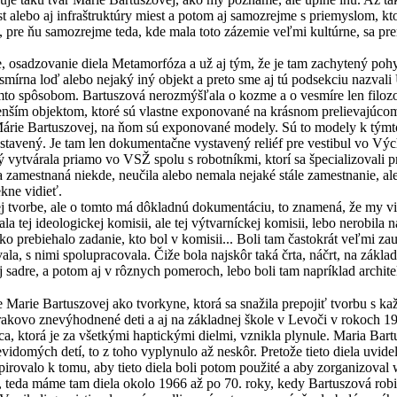
t alebo aj infraštruktúry miest a potom aj samozrejme s priemyslom, kt
 pre ňu samozrejme teda, kde mala toto zázemie veľmi kultúrne, sa prem
, osadzovanie diela Metamorfóza a už aj tým, že je tam zachytený pohyb t
smírna loď alebo nejaký iný objekt a preto sme aj tú podsekciu nazval
to spôsobom. Bartuszová nerozmýšľala o kozme a o vesmíre len filozofi
enším objektom, ktoré sú vlastne exponované na krásnom prelievajúcom 
u Márie Bartuszovej, na ňom sú exponované modely. Sú to modely k týmto
vystavený. Je tam len dokumentačne vystavený reliéf pre vestibul vo Vý
ý vytvárala priamo vo VSŽ spolu s robotníkmi, ktorí sa špecializovali pr
a zamestnaná niekde, neučila alebo nemala nejaké stále zamestnanie, a
ekne vidieť.
ej tvorbe, ale o tomto má dôkladnú dokumentáciu, to znamená, že my vie
la tej ideologickej komisii, ale tej výtvarníckej komisii, lebo nerobila 
 ako prebiehalo zadanie, kto bol v komisii... Boli tam častokrát veľmi 
ávala, s nimi spolupracovala. Čiže bola najskôr taká črta, náčrt, na zák
j sadre, a potom aj v rôznych pomeroch, lebo boli tam napríklad archit
Marie Bartuszovej ako tvorkyne, ktorá sa snažila prepojiť tvorbu s ka
zrakovo znevýhodnené deti a aj na základnej škole v Levoči v rokoch 1
ráca, ktorá je za všetkými haptickými dielmi, vznikla plynule. Maria Bar
vidomých detí, to z toho vyplynulo až neskôr. Pretože tieto diela uvid
irovalo k tomu, aby tieto diela boli potom použité a aby zorganizoval
v, teda máme tam diela okolo 1966 až po 70. roky, kedy Bartuszová robil