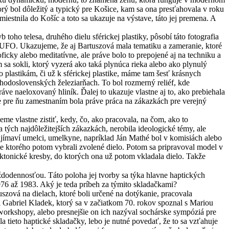
orý bol dôležitý a typický pre Košice, kam sa ona presťahovala v roku
iestnila do Košíc a toto sa ukazuje na výstave, táto jej premena. A
oho telesa, druhého dielu sférickej plastiky, pôsobí táto fotografia
i UFO. Ukazujeme, že aj Bartuszová mala tematiku a zameranie, ktoré
cky alebo meditatívne, ale práve bolo to prepojené aj na techniku a
sa sokli, ktorý vyzerá ako taká plynúca rieka alebo ako plynulý
 plastikám, či už k sférickej plastike, máme tam šesť krásnych
chodoslovenských železiarňach. To bol rozmerný reliéf, kde
áve naeloxovaný hliník. Ďalej to ukazuje vlastne aj to, ako prebiehala
le pre ňu zamestnaním bola práve práca na zákazkách pre verejný
me vlastne zistiť, kedy, čo, ako pracovala, na čom, ako to
na tých najdôležitejších zákazkách, nerobila ideologické témy, ale
zaujímaví umelci, umelkyne, napríklad Ján Mathé bol v komisiách alebo
lade ktorého potom vybrali zvolené dielo. Potom sa pripravoval model v
ektonické kresby, do ktorých ona už potom vkladala dielo. Takže
ždodennosťou. Táto poloha jej tvorby sa týka hlavne haptických
976 až 1983. Aký je teda príbeh za týmito skladačkami?
tuszová na dielach, ktoré boli určené na dotýkanie, pracovala
el Gabriel Kladek, ktorý sa v začiatkom 70. rokov spoznal s Mariou
 workshopy, alebo presnejšie on ich nazýval sochárske sympóziá pre
a tieto haptické skladačky, lebo je nutné povedať, že to sa vzťahuje