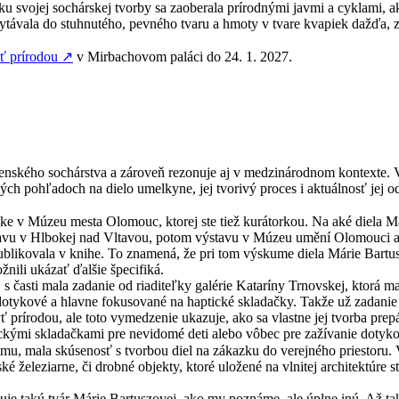
tku svojej sochárskej tvorby sa zaoberala prírodnými javmi a cyklami, 
távala do stuhnutého, pevného tvaru a hmoty v tvare kvapiek dažďa, z
ť prírodou
↗
v Mirbachovom paláci do 24. 1. 2027.
enského sochárstva a zároveň rezonuje aj v medzinárodnom kontexte. V
ých pohľadoch na dielo umelkyne, jej tvorivý proces i aktuálnosť jej 
ke v Múzeu mesta Olomouc, ktorej ste tiež kurátorkou. Na aké diela Már
stavu v Hlbokej nad Vltavou, potom výstavu v Múzeu umění Olomouci a 
likovala v knihe. To znamená, že pri tom výskume diela Márie Bartusz
nili ukázať ďalšie špecifiká.
s časti mala zadanie od riaditeľky galérie Kataríny Trnovskej, ktorá ma
 sú dotykové a hlavne fokusované na haptické skladačky. Takže už zadan
prírodou, ale toto vymedzenie ukazuje, ako sa vlastne jej tvorba prepá
tickými skladačkami pre nevidomé deti alebo vôbec pre zažívanie dotyk
u, mala skúsenosť s tvorbou diel na zákazku do verejného priestoru.
 železiarne, či drobné objekty, ktoré uložené na vlnitej architektúr
azuje takú tvár Márie Bartuszovej, ako my poznáme, ale úplne inú. Až