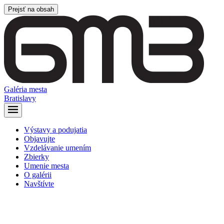
Prejsť na obsah
Galéria mesta
Bratislavy
Výstavy a podujatia
Objavujte
Vzdelávanie umením
Zbierky
Umenie mesta
O galérii
Navštívte