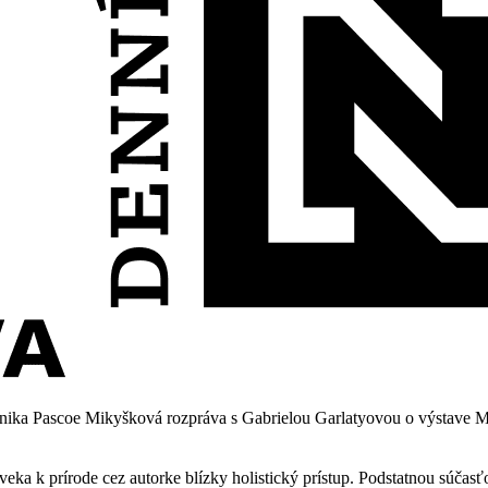
onika Pascoe Mikyšková rozpráva s Gabrielou Garlatyovou o výstave Mar
eka k prírode cez autorke blízky holistický prístup. Podstatnou súčasťo