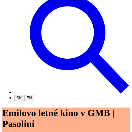
SK
EN
Emilovo letné kino v GMB |
Pasolini