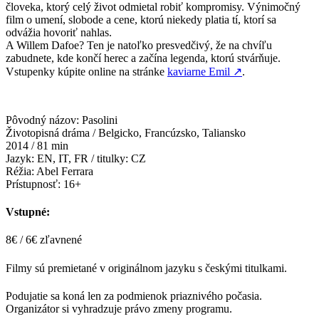
človeka, ktorý celý život odmietal robiť kompromisy. Výnimočný
film o umení, slobode a cene, ktorú niekedy platia tí, ktorí sa
odvážia hovoriť nahlas.
A Willem Dafoe? Ten je natoľko presvedčivý, že na chvíľu
zabudnete, kde končí herec a začína legenda, ktorú stvárňuje.
Vstupenky kúpite online na stránke
kaviarne Emil
↗
.
Pôvodný názov: Pasolini
Životopisná dráma / Belgicko, Francúzsko, Taliansko
2014 / 81 min
Jazyk: EN, IT, FR / titulky: CZ
Réžia: Abel Ferrara
Prístupnosť: 16+
Vstupné:
8€ / 6€ zľavnené
Filmy sú premietané v originálnom jazyku s českými titulkami.
Podujatie sa koná len za podmienok priaznivého počasia.
Organizátor si vyhradzuje právo zmeny programu.