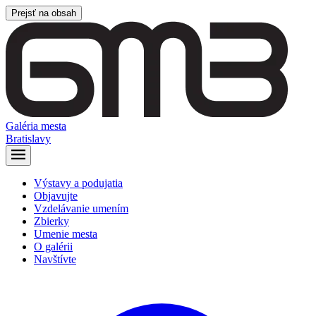
Prejsť na obsah
Galéria mesta
Bratislavy
Výstavy a podujatia
Objavujte
Vzdelávanie umením
Zbierky
Umenie mesta
O galérii
Navštívte