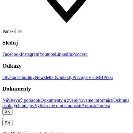
Panská 19
Sleduj
Facebook
Instagram
Youtube
LinkedIn
Podcast
Odkazy
Otváracie hodiny
Newsletter
Kontakty
Pracujte v GMB
Press
Dokumenty
Návštevný poriadok
Dokumenty a zverejňovanie informácií
Ochrana
osobných údajov
Vyhlásenie o prístupnosti
Autorské práva
SK
/
EN