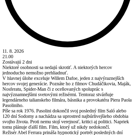
11. 8. 2026
21.00
Zostávajú 2 dni
Niektoré osobnosti sa nedajú skrotiť. A niektorých hercov
jednoducho nemožno prehliadnuť.
V hlavnej úlohe exceluje Willem Dafoe, jeden z najvýraznejších
hercov svojej generácie. Poznáte ho z filmov Chudáčikovia, Maják,
Nosferatu, Spider-Man či z oceňovaných spoluprác s
najvýznamnejšími svetovými režisérmi. Tentoraz stvárňuje
legendárneho talianskeho filmára, básnika a provokatéra Piera Paola
Pasoliniho.
Píše sa rok 1976. Pasolini dokončil svoj posledný film Saló alebo
120 dní Sodomy a nachádza sa uprostred najbúrlivejšieho obdobia
svojho života. Proti nemu stojí verejnosť, kritici aj politici. Napriek
tomu plánuje ďalší film. Film, ktorý už nikdy nedokončí.
Režisér Abel Ferrara prináša hypnotický portrét posledných dní