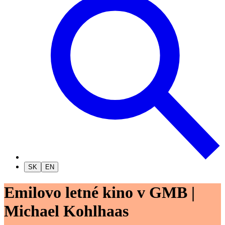
SK
EN
Emilovo letné kino v GMB |
Michael Kohlhaas