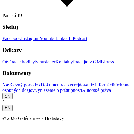
Panská 19
Sleduj
Facebook
Instagram
Youtube
LinkedIn
Podcast
Odkazy
Otváracie hodiny
Newsletter
Kontakty
Pracujte v GMB
Press
Dokumenty
Návštevný poriadok
Dokumenty a zverejňovanie informácií
Ochrana
osobných údajov
Vyhlásenie o prístupnosti
Autorské práva
SK
/
EN
©
2026
Galéria mesta Bratislavy