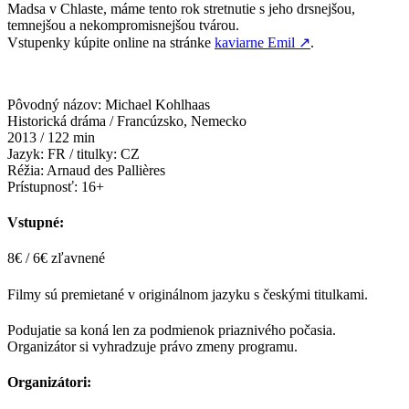
Madsa v Chlaste, máme tento rok stretnutie s jeho drsnejšou,
temnejšou a nekompromisnejšou tvárou.
Vstupenky kúpite online na stránke
kaviarne Emil
↗
.
Pôvodný názov: Michael Kohlhaas
Historická dráma / Francúzsko, Nemecko
2013 / 122 min
Jazyk: FR / titulky: CZ
Réžia: Arnaud des Pallières
Prístupnosť: 16+
Vstupné:
8€ / 6€ zľavnené
Filmy sú premietané v originálnom jazyku s českými titulkami.
Podujatie sa koná len za podmienok priaznivého počasia.
Organizátor si vyhradzuje právo zmeny programu.
Organizátori: