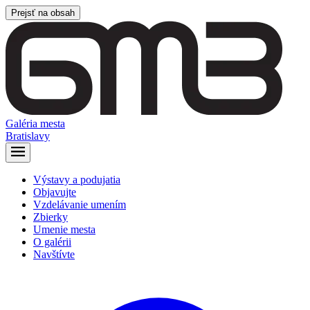
Prejsť na obsah
Galéria mesta
Bratislavy
Výstavy a podujatia
Objavujte
Vzdelávanie umením
Zbierky
Umenie mesta
O galérii
Navštívte