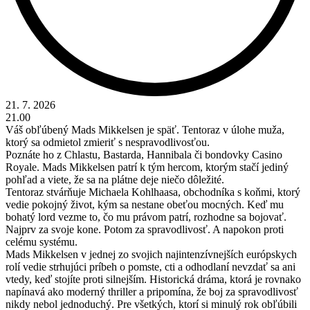
21. 7. 2026
21.00
Váš obľúbený Mads Mikkelsen je späť. Tentoraz v úlohe muža,
ktorý sa odmietol zmieriť s nespravodlivosťou.
Poznáte ho z Chlastu, Bastarda, Hannibala či bondovky Casino
Royale. Mads Mikkelsen patrí k tým hercom, ktorým stačí jediný
pohľad a viete, že sa na plátne deje niečo dôležité.
Tentoraz stvárňuje Michaela Kohlhaasa, obchodníka s koňmi, ktorý
vedie pokojný život, kým sa nestane obeťou mocných. Keď mu
bohatý lord vezme to, čo mu právom patrí, rozhodne sa bojovať.
Najprv za svoje kone. Potom za spravodlivosť. A napokon proti
celému systému.
Mads Mikkelsen v jednej zo svojich najintenzívnejších európskych
rolí vedie strhujúci príbeh o pomste, cti a odhodlaní nevzdať sa ani
vtedy, keď stojíte proti silnejším. Historická dráma, ktorá je rovnako
napínavá ako moderný thriller a pripomína, že boj za spravodlivosť
nikdy nebol jednoduchý. Pre všetkých, ktorí si minulý rok obľúbili