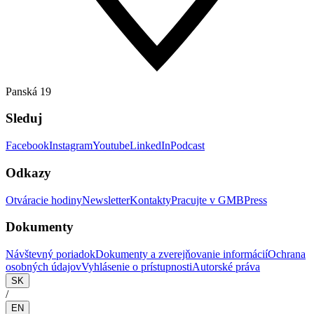
Panská 19
Sleduj
Facebook
Instagram
Youtube
LinkedIn
Podcast
Odkazy
Otváracie hodiny
Newsletter
Kontakty
Pracujte v GMB
Press
Dokumenty
Návštevný poriadok
Dokumenty a zverejňovanie informácií
Ochrana
osobných údajov
Vyhlásenie o prístupnosti
Autorské práva
SK
/
EN