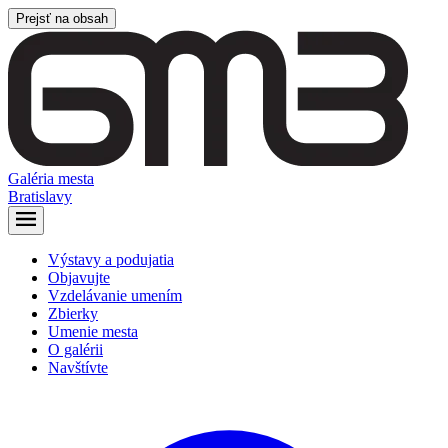
Prejsť na obsah
Galéria mesta
Bratislavy
Výstavy a podujatia
Objavujte
Vzdelávanie umením
Zbierky
Umenie mesta
O galérii
Navštívte