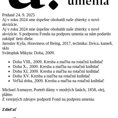
Pridané
24. 9. 2025
Aj v roku 2024 sme úspešne obohatili naše zbierky o nové
akvizície.
Aj v roku 2024 sme úspešne obohatili naše zbierky o nové
akvizície. S podporou Fondu na podporu umenia sa nám podarilo
zakúpiť tieto diela:
Jaroslav Kyša, Heaviness of Being, 2017, technika: živica, kameň,
sklo
Svätopluk Mikyta: Doba, 2009.
Doba VIII., 2009. Kresba a maľba na rotačnú kníhtlač
Doba X., 2009. Kresba a maľba na rotačnú kníhtlač
Doba XI, 2009. Kresba a maľba na rotačnú kníhtlač
Doba XV. Kresba a maľba na rotačnú kníhtlač
Veľká doba, 2009. Kresba a maľba na rotačnú kníhtlač
Michael Aumayer, Portrét dámy v modrých šatách, 1858, olej,
plátno
Z verejných zdrojov podporil Fond na podporu umenia.
Zdieľať