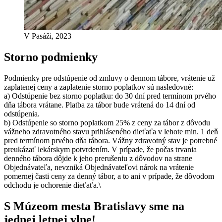
V Pasáži, 2023
Storno podmienky
Podmienky pre odstúpenie od zmluvy o dennom tábore, vrátenie už
zaplatenej ceny a zaplatenie storno poplatkov sú nasledovné:
a) Odstúpenie bez storno poplatku: do 30 dní pred termínom prvého
dňa tábora vrátane. Platba za tábor bude vrátená do 14 dní od
odstúpenia.
b) Odstúpenie so storno poplatkom 25% z ceny za tábor z dôvodu
vážneho zdravotného stavu prihláseného dieťaťa v lehote min. 1 deň
pred termínom prvého dňa tábora. Vážny zdravotný stav je potrebné
preukázať lekárskym potvrdením. V prípade, že počas trvania
denného tábora dôjde k jeho prerušeniu z dôvodov na strane
Objednávateľa, nevzniká Objednávateľovi nárok na vrátenie
pomernej časti ceny za denný tábor, a to ani v prípade, že dôvodom
odchodu je ochorenie dieťaťa.\
S Múzeom mesta Bratislavy sme na
jednej letnej vlne!