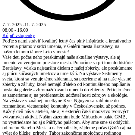
7. 7. 2025
-
11. 7. 2025
08.00
-
16.00
Kúpiť vstupenky
Poďte s nami stráviť kvalitný letný čas plný inšpirácie a kreatívneho
tvorenia priamo v srdci umenia, v Galérii mesta Bratislavy, na
našom letnom tábore Leto v meste!
Vaše deti počas neho preskúmajú naše aktuálne výstavy, ale aj
umenie vo verejnom priestore mesta. Ponoríme sa pri tom do histórie
Bratislavy, vďaka najstarším dielam z našej zbierky, ale preskúmame
aj prácu súčasných umelcov a umelkýň. Na výstave Sedimenty
sveta, ktorá sa venuje téme zbierania, sa pozrieme aj na naše vlastné
zbierky a záľuby, ktoré nemajú ďaleko od kontinuálneho napĺňania
poslania galérie - zhromažďovania umenia do zbierky. Pri tejto téme
sa zameriame aj na problematiku udržateľnosti zdrojov a ekológie.
Na výstave vizuálnej umelkyne Kvet Nguyen sa zahĺbime do
rozmanitosti vietnamskej komunity v Československu až podnes.
Každý deň nás v ateliéri, ale aj v exteriéri čaká množstvo tvorivých
výtvarných aktivít. Naším zázemím bude Mirbachov palác GMB,
no vystriedame ho aj s Pálffyho palácom. Aby sme sme si oddýchli
od ruchu Starého Mesta a načerpali sily, zájdeme počas týždňa aj na
výlet do blízkej prírody. Tábor zakončíme spoločnou rodinnou