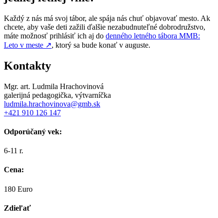
Každý z nás má svoj tábor, ale spája nás chuť objavovať mesto. Ak
chcete, aby vaše deti zažili ďalšie nezabudnuteľné dobrodružstvo,
máte možnosť prihlásiť ich aj do
denného letného tábora MMB:
Leto v meste
↗
, ktorý sa bude konať v auguste.
Kontakty
Mgr. art. Ludmila Hrachovinová
galerijná pedagogička, výtvarníčka
ludmila.hrachovinova@gmb.sk
+421 910 126 147
Odporúčaný vek:
6-11 r.
Cena:
180 Euro
Zdieľať