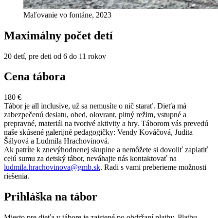
Maľovanie vo fontáne, 2023
Maximálny počet detí
20 detí, pre deti od 6 do 11 rokov
Cena tábora
180 €
Tábor je all inclusive, už sa nemusíte o nič starať. Dieťa má
zabezpečenú desiatu, obed, olovrant, pitný režim, vstupné a
prepravné, materiál na tvorivé aktivity a hry. Táborom vás prevedú
naše skúsené galerijné pedagogičky: Vendy Kováčová, Judita
Šályová a Ludmila Hrachovinová.
Ak patríte k znevýhodnenej skupine a nemôžete si dovoliť zaplatiť
celú sumu za detský tábor, neváhajte nás kontaktovať na
ludmila.hrachovinova@gmb.sk
. Radi s vami preberieme možnosti
riešenia.
Prihláška na tábor
Miesto pre dieťa v tábore je zaistené po obdržaní platby. Platbu