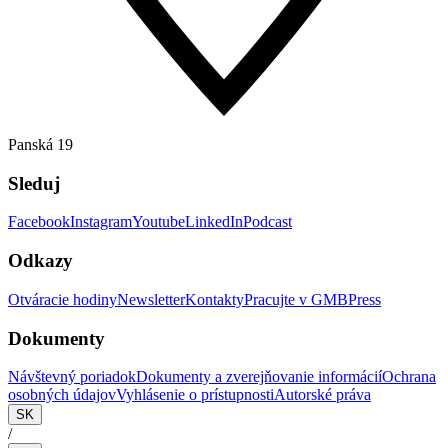
Panská 19
Sleduj
Facebook
Instagram
Youtube
LinkedIn
Podcast
Odkazy
Otváracie hodiny
Newsletter
Kontakty
Pracujte v GMB
Press
Dokumenty
Návštevný poriadok
Dokumenty a zverejňovanie informácií
Ochrana
osobných údajov
Vyhlásenie o prístupnosti
Autorské práva
SK
/