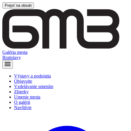
Prejsť na obsah
Galéria mesta
Bratislavy
Výstavy a podujatia
Objavujte
Vzdelávanie umením
Zbierky
Umenie mesta
O galérii
Navštívte